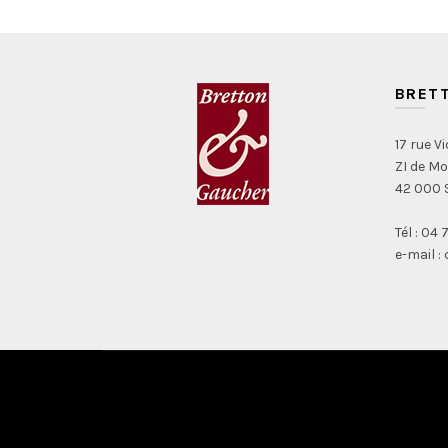
BRET
17 rue V
ZI de M
42 000 
Tél : 04
e-mail 