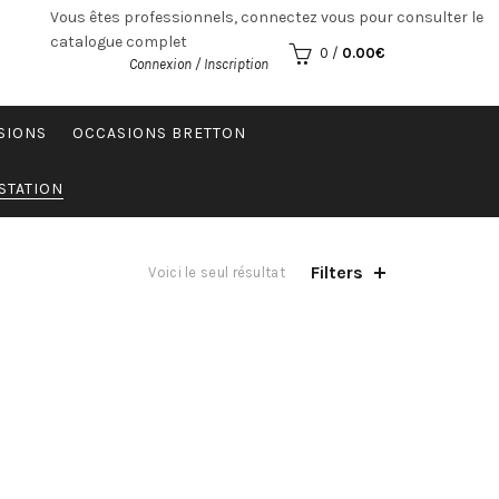
Vous êtes professionnels, connectez vous pour consulter le
catalogue complet
0
/
0.00
€
Connexion / Inscription
SIONS
OCCASIONS BRETTON
STATION
Filters
Voici le seul résultat