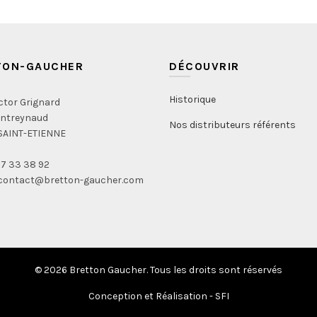
TON-GAUCHER
DÉCOUVRIR
Historique
ictor Grignard
ontreynaud
Nos distributeurs référents
SAINT-ETIENNE
 77 33 38 92
: contact@bretton-gaucher.com
© 2026
Bretton Gaucher
. Tous les droits sont réservés
Conception et Réalisation -
SFI