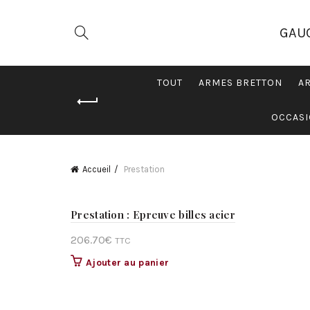
GAU
TOUT
ARMES BRETTON
A
OCCASI
Accueil
Prestation
Prestation : Epreuve billes acier
206.70
€
TTC
Ajouter au panier