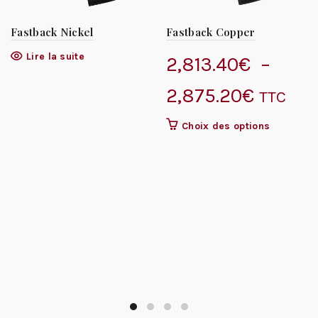
Fastback Nickel
Fastback Copper
Lire la suite
2,813.40
€
–
Plage
2,875.20
€
TTC
de
Ce
Choix des options
produit
prix :
a
plusieurs
2,813.
variations.
Les
à
options
peuvent
2,875.
être
choisies
sur
la
page