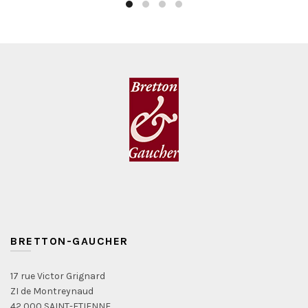
produit
BRETTON-GAUCHER
17 rue Victor Grignard
ZI de Montreynaud
42 000 SAINT-ETIENNE