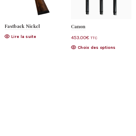
Fastback Nickel
Canon
Lire la suite
453.00
€
TTC
Ce
Choix des options
produit
a
plusieurs
variations.
Les
options
peuvent
être
choisies
sur
la
page
du