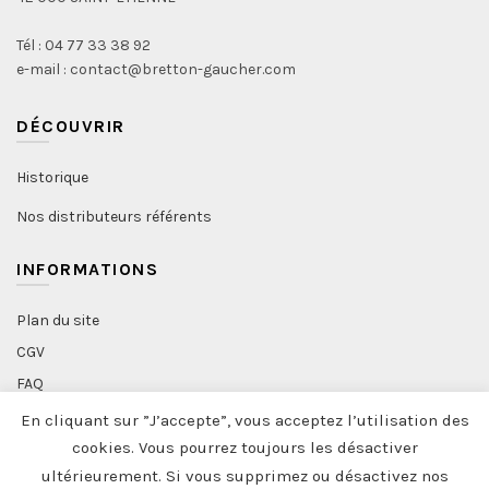
Tél : 04 77 33 38 92
e-mail : contact@bretton-gaucher.com
DÉCOUVRIR
Historique
Nos distributeurs référents
INFORMATIONS
Plan du site
CGV
FAQ
Politique de confidentialité
En cliquant sur ”J’accepte”, vous acceptez l’utilisation des
Professionnels
cookies. Vous pourrez toujours les désactiver
ultérieurement. Si vous supprimez ou désactivez nos