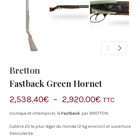
Bretton
Fastback Green Hornet
Plage
2,538.40
€
–
2,920.00
€
TTC
de
Iconique et intemporel, le
Fastback
par
BRETTON
.
prix :
Calibre 20 le plus léger du monde (2 kg environ) et o
uverture
basculante