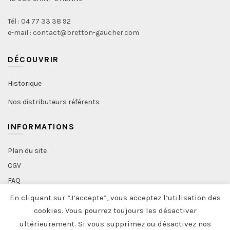
Tél : 04 77 33 38 92
e-mail : contact@bretton-gaucher.com
DÉCOUVRIR
Historique
Nos distributeurs référents
INFORMATIONS
Plan du site
CGV
FAQ
Politique de confidentialité
En cliquant sur ”J’accepte”, vous acceptez l’utilisation des
Professionnels
cookies. Vous pourrez toujours les désactiver
ultérieurement. Si vous supprimez ou désactivez nos