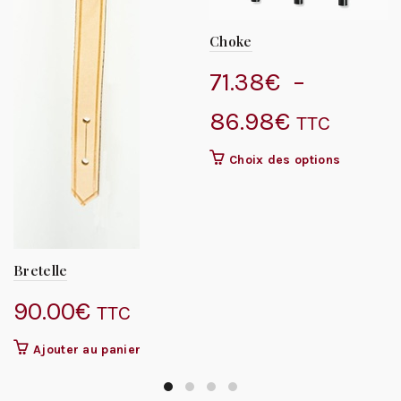
Choke
71.38
€
–
Plage
86.98
€
TTC
de
Ce
Choix des options
produit
prix :
a
plusieurs
71.38€
variations.
Les
Bretelle
à
options
peuvent
90.00
€
TTC
86.98€
être
choisies
Ajouter au panier
sur
la
page