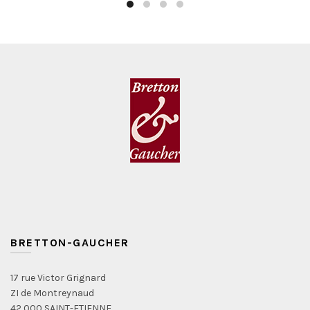
produit
BRETTON-GAUCHER
17 rue Victor Grignard
ZI de Montreynaud
42 000 SAINT-ETIENNE