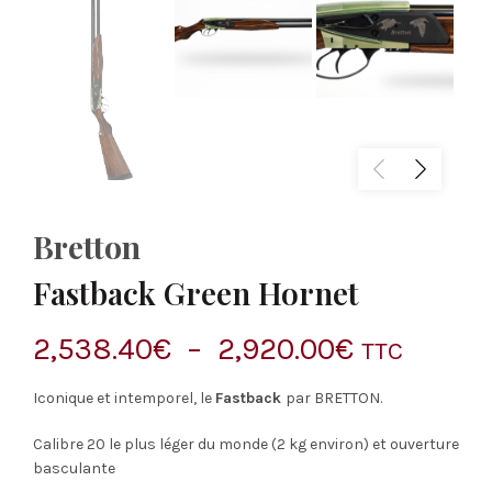
Bretton
Fastback Green Hornet
Plage
2,538.40
€
–
2,920.00
€
TTC
de
Iconique et intemporel, le
Fastback
par
BRETTON
.
prix :
Calibre 20 le plus léger du monde (2 kg environ) et o
uverture
basculante