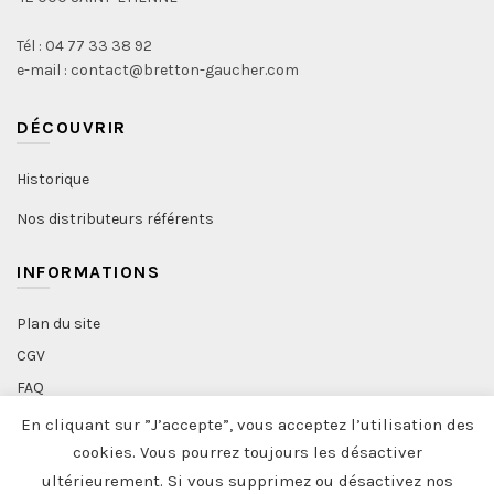
Tél : 04 77 33 38 92
e-mail : contact@bretton-gaucher.com
DÉCOUVRIR
Historique
Nos distributeurs référents
INFORMATIONS
Plan du site
CGV
FAQ
Politique de confidentialité
En cliquant sur ”J’accepte”, vous acceptez l’utilisation des
Professionnels
cookies. Vous pourrez toujours les désactiver
ultérieurement. Si vous supprimez ou désactivez nos